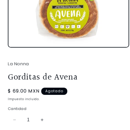
Abrir
elemento
multimedia
1
La Nonna
en
una
Gorditas de Avena
ventana
modal
Precio
$ 69.00 MXN
Agotado
habitual
Impuesto incluido.
Cantidad
Reducir
Aumentar
cantidad
cantidad