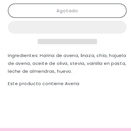
para
para
Agotado
Gorditas
Gorditas
de
de
Avena
Avena
Ingredientes:
Harina de avena, linaza, chía, hojuela
de avena, aceite de oliva, stevia, vainilla en pasta,
leche de almendras, huevo.
Este producto contiene Avena