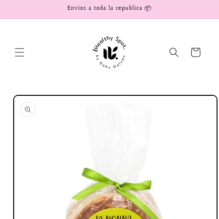
Ir
Envios a toda la republica 📦
directamente
al contenido
Carrito
Ir
directamente
a la
información
del producto